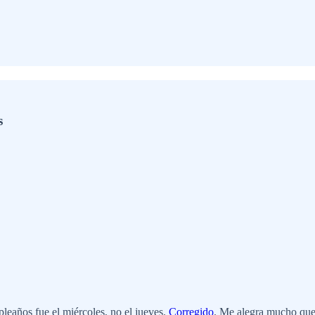
s
leaños fue el miércoles, no el jueves.
Corregido
. Me alegra mucho que 