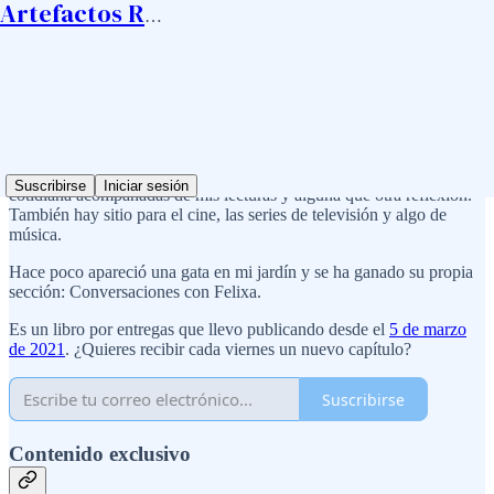
Artefactos Ramos
¿Qué son los artefactos?
Los artefactos son textos breves donde comparto escenas de mi vida
Suscribirse
Iniciar sesión
cotidiana acompañadas de mis lecturas y alguna que otra reflexión.
También hay sitio para el cine, las series de televisión y algo de
música.
Hace poco apareció una gata en mi jardín y se ha ganado su propia
sección: Conversaciones con Felixa.
Es un libro por entregas que llevo publicando desde el
5 de marzo
de 2021
. ¿Quieres recibir cada viernes un nuevo capítulo?
Suscribirse
Contenido exclusivo