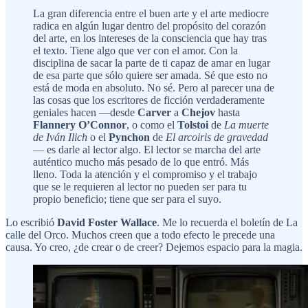
La gran diferencia entre el buen arte y el arte mediocre
radica en algún lugar dentro del propósito del corazón
del arte, en los intereses de la consciencia que hay tras
el texto. Tiene algo que ver con el amor. Con la
disciplina de sacar la parte de ti capaz de amar en lugar
de esa parte que sólo quiere ser amada. Sé que esto no
está de moda en absoluto. No sé. Pero al parecer una de
las cosas que los escritores de ficción verdaderamente
geniales hacen —desde
Carver
a
Chejov
hasta
Flannery O’Connor
, o como el
Tolstoi
de
La muerte
de Iván Ilich
o el
Pynchon
de
El arcoiris de gravedad
— es darle al lector algo. El lector se marcha del arte
auténtico mucho más pesado de lo que entró. Más
lleno. Toda la atención y el compromiso y el trabajo
que se le requieren al lector no pueden ser para tu
propio beneficio; tiene que ser para el suyo.
Lo escribió
David Foster Wallace
. Me lo recuerda el boletín de La
calle del Orco. Muchos creen que a todo efecto le precede una
causa. Yo creo, ¿de crear o de creer? Dejemos espacio para la magia.