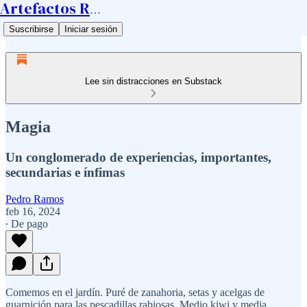
Artefactos Ramos
Suscribirse
Iniciar sesión
Lee sin distracciones en Substack
Magia
Un conglomerado de experiencias, importantes,
secundarias e ínfimas
Pedro Ramos
feb 16, 2024
∙ De pago
Comemos en el jardín. Puré de zanahoria, setas y acelgas de
guarnición para las pescadillas rabiosas. Medio kiwi y media