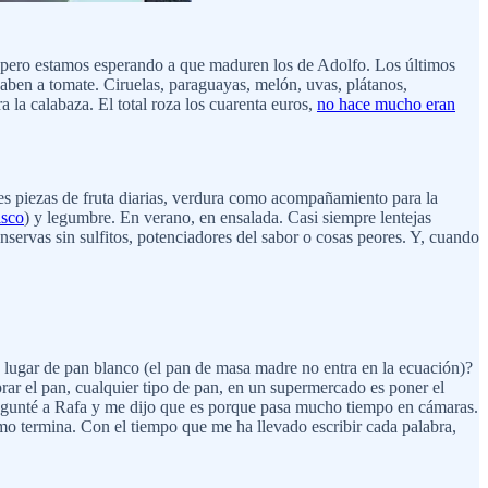
 pero estamos esperando a que maduren los de Adolfo. Los últimos
aben a tomate. Ciruelas, paraguayas, melón, uvas, plátanos,
a la calabaza. El total roza los cuarenta euros,
no hace mucho eran
res piezas de fruta diarias, verdura como acompañamiento para la
isco
) y legumbre. En verano, en ensalada. Casi siempre lentejas
conservas sin sulfitos, potenciadores del sabor o cosas peores. Y, cuando
n lugar de pan blanco (el pan de masa madre no entra en la ecuación)?
ar el pan, cualquier tipo de pan, en un supermercado es poner el
 pregunté a Rafa y me dijo que es porque pasa mucho tiempo en cámaras.
ómo termina. Con el tiempo que me ha llevado escribir cada palabra,