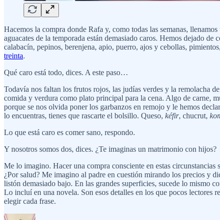
Hacemos la compra donde Rafa y, como todas las semanas, llenamos u
aguacates de la temporada están demasiado caros. Hemos dejado de com
calabacín, pepinos, berenjena, apio, puerro, ajos y cebollas, pimientos
treinta
.
Qué caro está todo, dices. A este paso…
Todavía nos faltan los frutos rojos, las judías verdes y la remolacha
comida y verdura como plato principal para la cena. Algo de carne,
porque se nos olvida poner los garbanzos en remojo y le hemos declar
lo encuentras, tienes que rascarte el bolsillo. Queso,
kéfir
, chucrut,
ko
Lo que está caro es comer sano, respondo.
Y nosotros somos dos, dices. ¿Te imaginas un matrimonio con hijos?
Me lo imagino. Hacer una compra consciente en estas circunstancias se
¿Por salud? Me imagino al padre en cuestión mirando los precios y di
listón demasiado bajo. En las grandes superficies, sucede lo mismo co
Lo incluí en una novela. Son esos detalles en los que pocos lectores r
elegir cada frase.