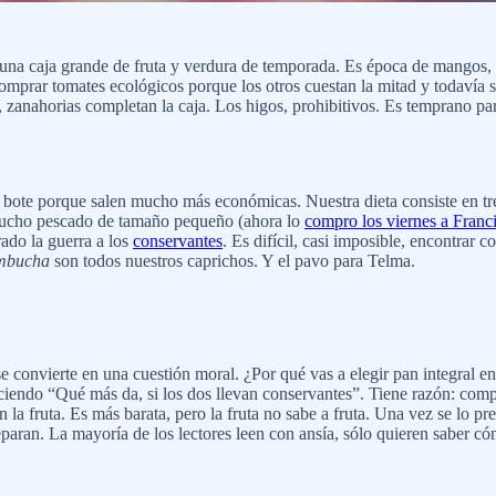
na caja grande de fruta y verdura de temporada. Es época de mangos,
prar tomates ecológicos porque los otros cuestan la mitad y todavía s
, zanahorias completan la caja. Los higos, prohibitivos. Es temprano par
 de bote porque salen mucho más económicas. Nuestra dieta consiste en t
 mucho pescado de tamaño pequeño (ahora lo
compro los viernes a Franc
ado la guerra a los
conservantes
. Es difícil, casi imposible, encontrar 
mbucha
son todos nuestros caprichos. Y el pavo para Telma.
 convierte en una cuestión moral. ¿Por qué vas a elegir pan integral e
ciendo “Qué más da, si los dos llevan conservantes”. Tiene razón: compr
n la fruta. Es más barata, pero la fruta no sabe a fruta. Una vez se lo
eparan. La mayoría de los lectores leen con ansía, sólo quieren saber c