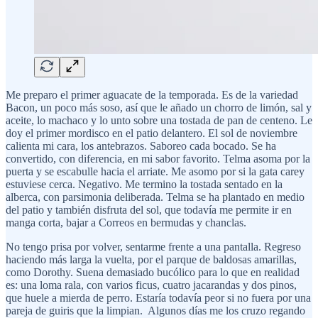
Me preparo el primer aguacate de la temporada. Es de la variedad
Bacon, un poco más soso, así que le añado un chorro de limón, sal y
aceite, lo machaco y lo unto sobre una tostada de pan de centeno. Le
doy el primer mordisco en el patio delantero. El sol de noviembre
calienta mi cara, los antebrazos. Saboreo cada bocado. Se ha
convertido, con diferencia, en mi sabor favorito. Telma asoma por la
puerta y se escabulle hacia el arriate. Me asomo por si la gata carey
estuviese cerca. Negativo. Me termino la tostada sentado en la
alberca, con parsimonia deliberada. Telma se ha plantado en medio
del patio y también disfruta del sol, que todavía me permite ir en
manga corta, bajar a Correos en bermudas y chanclas.
No tengo prisa por volver, sentarme frente a una pantalla. Regreso
haciendo más larga la vuelta, por el parque de baldosas amarillas,
como Dorothy. Suena demasiado bucólico para lo que en realidad
es: una loma rala, con varios ficus, cuatro jacarandas y dos pinos,
que huele a mierda de perro. Estaría todavía peor si no fuera por una
pareja de guiris que la limpian. Algunos días me los cruzo regando