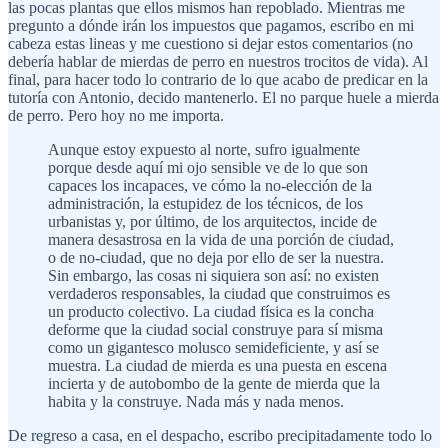
las pocas plantas que ellos mismos han repoblado. Mientras me
pregunto a dónde irán los impuestos que pagamos, escribo en mi
cabeza estas lineas y me cuestiono si dejar estos comentarios (no
debería hablar de mierdas de perro en nuestros trocitos de vida). Al
final, para hacer todo lo contrario de lo que acabo de predicar en la
tutoría con Antonio, decido mantenerlo. El no parque huele a mierda
de perro. Pero hoy no me importa.
Aunque estoy expuesto al norte, sufro igualmente
porque desde aquí mi ojo sensible ve de lo que son
capaces los incapaces, ve cómo la no-elección de la
administración, la estupidez de los técnicos, de los
urbanistas y, por último, de los arquitectos, incide de
manera desastrosa en la vida de una porción de ciudad,
o de no-ciudad, que no deja por ello de ser la nuestra.
Sin embargo, las cosas ni siquiera son así: no existen
verdaderos responsables, la ciudad que construimos es
un producto colectivo. La ciudad física es la concha
deforme que la ciudad social construye para sí misma
como un gigantesco molusco semideficiente, y así se
muestra. La ciudad de mierda es una puesta en escena
incierta y de autobombo de la gente de mierda que la
habita y la construye. Nada más y nada menos.
De regreso a casa, en el despacho, escribo precipitadamente todo lo