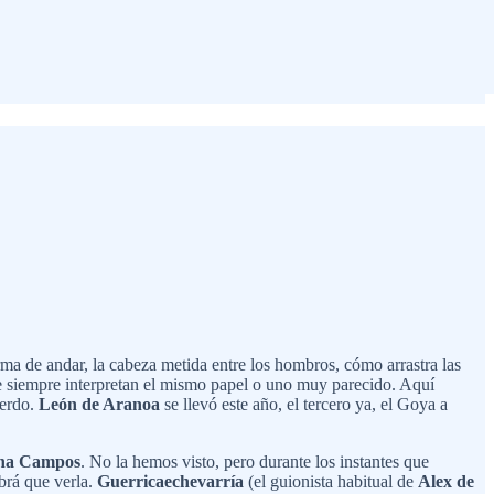
rma de andar, la cabeza metida entre los hombros, cómo arrastra las
ue siempre interpretan el mismo papel o uno muy parecido. Aquí
uerdo.
León de Aranoa
se llevó este año, el tercero ya, el Goya a
ina Campos
. No la hemos visto, pero durante los instantes que
brá que verla.
Guerricaechevarría
(el guionista habitual de
Alex de