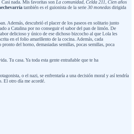
 Casi nada. Mis favoritas son
La comunidad
,
Celda 211
,
Cien años
aechevarría
también es el guionista de la serie
30 monedas
dirigida
n. Además, descubrió el placer de los paseos en solitario junto
hado a Catalina por no conseguir el sabor del pan de limón. De
 sabor delicioso y único de ese dichoso bizcocho al que Lola les
rita en el folio amarillento de la cocina. Además, cada
o pronto del horno, demasiadas semillas, pocas semillas, poca
a. Tu casa. Ya toda esta gente entrañable que te ha
tagonista, o el nazi, se enfrentaría a una decisión moral y así tendría
o. El otro día me acordé.