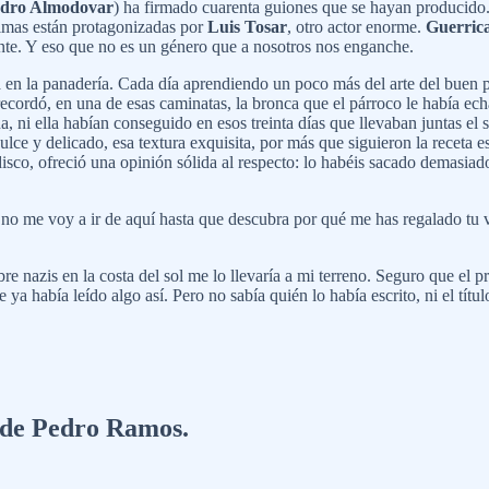
dro Almodovar
) ha firmado cuarenta guiones que se hayan producido.
ltimas están protagonizadas por
Luis Tosar
, otro actor enorme.
Guerric
nte. Y eso que no es un género que a nosotros nos enganche.
 en la panadería. Cada día aprendiendo un poco más del arte del buen pa
recordó, en una de esas caminatas, la bronca que el párroco le había ec
a, ni ella habían conseguido en esos treinta días que llevaban juntas el
e y delicado, esa textura exquisita, por más que siguieron la receta esc
sco, ofreció una opinión sólida al respecto: lo habéis sacado demasiad
 me voy a ir de aquí hasta que descubra por qué me has regalado tu vid
e nazis en la costa del sol me lo llevaría a mi terreno. Seguro que el pro
ya había leído algo así. Pero no sabía quién lo había escrito, ni el títul
a de Pedro Ramos.