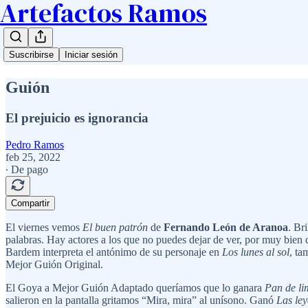
Artefactos Ramos
Suscribirse
Iniciar sesión
Guión
El prejuicio es ignorancia
Pedro Ramos
feb 25, 2022
∙ De pago
Compartir
El viernes vemos
El buen patrón
de
Fernando León de Aranoa
. Br
palabras. Hay actores a los que no puedes dejar de ver, por muy bien
Bardem interpreta el antónimo de su personaje en
Los lunes al sol
, ta
Mejor Guión Original.
El Goya a Mejor Guión Adaptado queríamos que lo ganara
Pan de li
salieron en la pantalla gritamos “Mira, mira” al unísono. Ganó
Las ley