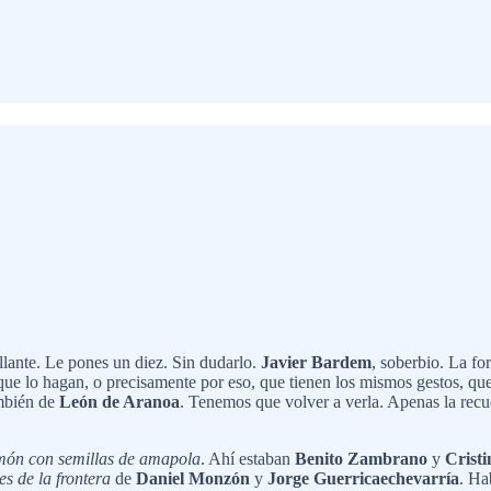
illante. Le pones un diez. Sin dudarlo.
Javier Bardem
, soberbio. La fo
 que lo hagan, o precisamente por eso, que tienen los mismos gestos, q
mbién de
León de Aranoa
. Tenemos que volver a verla. Apenas la rec
món con semillas de amapola
. Ahí estaban
Benito Zambrano
y
Crist
es de la frontera
de
Daniel Monzón
y
Jorge Guerricaechevarría
. Ha