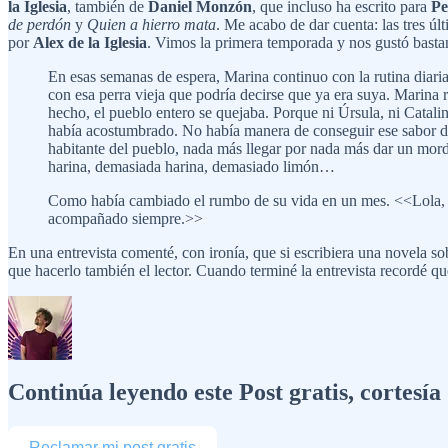
la Iglesia
, también de
Daniel Monzón
, que incluso ha escrito para
Pe
de perdón
y
Quien a hierro mata
. Me acabo de dar cuenta: las tres ú
por
Alex de la Iglesia
. Vimos la primera temporada y nos gustó basta
En esas semanas de espera, Marina continuo con la rutina diaria
con esa perra vieja que podría decirse que ya era suya. Marina 
hecho, el pueblo entero se quejaba. Porque ni Úrsula, ni Catalin
había acostumbrado. No había manera de conseguir ese sabor dulc
habitante del pueblo, nada más llegar por nada más dar un mordi
harina, demasiada harina, demasiado limón…
Como había cambiado el rumbo de su vida en un mes. <<Lola, no
acompañado siempre.>>
En una entrevista comenté, con ironía, que si escribiera una novela sobr
que hacerlo también el lector. Cuando terminé la entrevista recordé que 
Continúa leyendo este Post gratis, cortesí
Reclamar mi post gratis