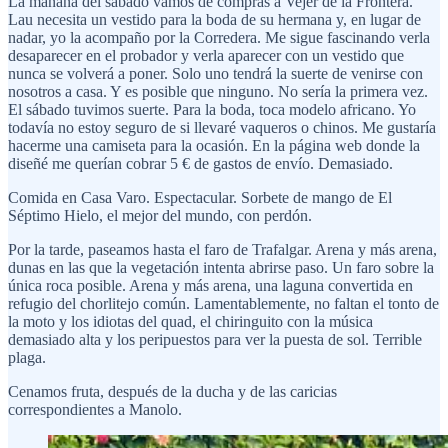
La mañana del sábado vamos de compras a Vejer de la Frontera.
Lau necesita un vestido para la boda de su hermana y, en lugar de
nadar, yo la acompaño por la Corredera. Me sigue fascinando verla
desaparecer en el probador y verla aparecer con un vestido que
nunca se volverá a poner. Solo uno tendrá la suerte de venirse con
nosotros a casa. Y es posible que ninguno. No sería la primera vez.
El sábado tuvimos suerte. Para la boda, toca modelo africano. Yo
todavía no estoy seguro de si llevaré vaqueros o chinos. Me gustaría
hacerme una camiseta para la ocasión. En la página web donde la
diseñé me querían cobrar 5 € de gastos de envío. Demasiado.
Comida en Casa Varo. Espectacular. Sorbete de mango de El
Séptimo Hielo, el mejor del mundo, con perdón.
Por la tarde, paseamos hasta el faro de Trafalgar. Arena y más arena,
dunas en las que la vegetación intenta abrirse paso. Un faro sobre la
única roca posible. Arena y más arena, una laguna convertida en
refugio del chorlitejo común. Lamentablemente, no faltan el tonto de
la moto y los idiotas del quad, el chiringuito con la música
demasiado alta y los peripuestos para ver la puesta de sol. Terrible
plaga.
Cenamos fruta, después de la ducha y de las caricias
correspondientes a Manolo.