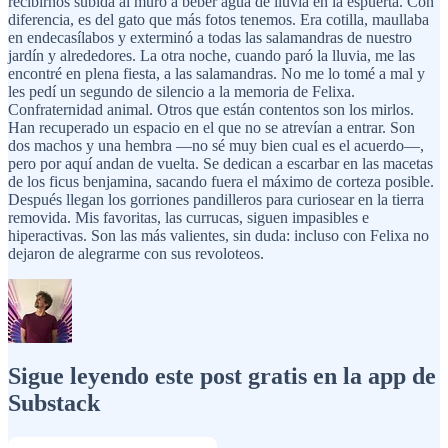
recibirnos subida al muro a beber agua de lluvia en la espuerta. Con
diferencia, es del gato que más fotos tenemos. Era cotilla, maullaba
en endecasílabos y exterminó a todas las salamandras de nuestro
jardín y alrededores. La otra noche, cuando paró la lluvia, me las
encontré en plena fiesta, a las salamandras. No me lo tomé a mal y
les pedí un segundo de silencio a la memoria de Felixa.
Confraternidad animal. Otros que están contentos son los mirlos.
Han recuperado un espacio en el que no se atrevían a entrar. Son
dos machos y una hembra —no sé muy bien cual es el acuerdo—,
pero por aquí andan de vuelta. Se dedican a escarbar en las macetas
de los ficus benjamina, sacando fuera el máximo de corteza posible.
Después llegan los gorriones pandilleros para curiosear en la tierra
removida. Mis favoritas, las currucas, siguen impasibles e
hiperactivas. Son las más valientes, sin duda: incluso con Felixa no
dejaron de alegrarme con sus revoloteos.
Sigue leyendo este post gratis en la app de
Substack