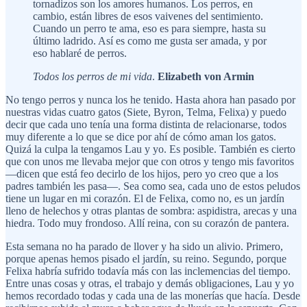
tornadizos son los amores humanos. Los perros, en
cambio, están libres de esos vaivenes del sentimiento.
Cuando un perro te ama, eso es para siempre, hasta su
último ladrido. Así es como me gusta ser amada, y por
eso hablaré de perros.
Todos los perros de mi vida
.
Elizabeth von Armin
No tengo perros y nunca los he tenido. Hasta ahora han pasado por
nuestras vidas cuatro gatos (Siete, Byron, Telma, Felixa) y puedo
decir que cada uno tenía una forma distinta de relacionarse, todos
muy diferente a lo que se dice por ahí de cómo aman los gatos.
Quizá la culpa la tengamos Lau y yo. Es posible. También es cierto
que con unos me llevaba mejor que con otros y tengo mis favoritos
—dicen que está feo decirlo de los hijos, pero yo creo que a los
padres también les pasa—. Sea como sea, cada uno de estos peludos
tiene un lugar en mi corazón. El de Felixa, como no, es un jardín
lleno de helechos y otras plantas de sombra: aspidistra, arecas y una
hiedra. Todo muy frondoso. Allí reina, con su corazón de pantera.
Esta semana no ha parado de llover y ha sido un alivio. Primero,
porque apenas hemos pisado el jardín, su reino. Segundo, porque
Felixa habría sufrido todavía más con las inclemencias del tiempo.
Entre unas cosas y otras, el trabajo y demás obligaciones, Lau y yo
hemos recordado todas y cada una de las monerías que hacía. Desde