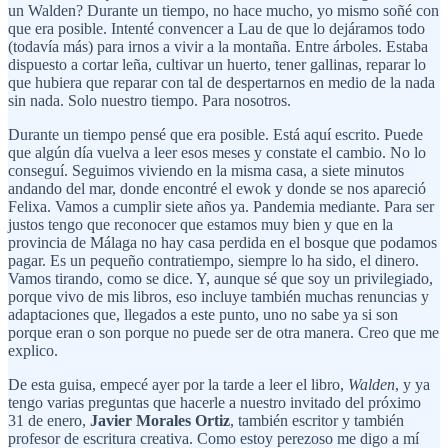
un Walden? Durante un tiempo, no hace mucho, yo mismo soñé con
que era posible. Intenté convencer a Lau de que lo dejáramos todo
(todavía más) para irnos a vivir a la montaña. Entre árboles. Estaba
dispuesto a cortar leña, cultivar un huerto, tener gallinas, reparar lo
que hubiera que reparar con tal de despertarnos en medio de la nada
sin nada. Solo nuestro tiempo. Para nosotros.
Durante un tiempo pensé que era posible. Está aquí escrito. Puede
que algún día vuelva a leer esos meses y constate el cambio. No lo
conseguí. Seguimos viviendo en la misma casa, a siete minutos
andando del mar, donde encontré el ewok y donde se nos apareció
Felixa. Vamos a cumplir siete años ya. Pandemia mediante. Para ser
justos tengo que reconocer que estamos muy bien y que en la
provincia de Málaga no hay casa perdida en el bosque que podamos
pagar. Es un pequeño contratiempo, siempre lo ha sido, el dinero.
Vamos tirando, como se dice. Y, aunque sé que soy un privilegiado,
porque vivo de mis libros, eso incluye también muchas renuncias y
adaptaciones que, llegados a este punto, uno no sabe ya si son
porque eran o son porque no puede ser de otra manera. Creo que me
explico.
De esta guisa, empecé ayer por la tarde a leer el libro,
Walden
, y ya
tengo varias preguntas que hacerle a nuestro invitado del próximo
31 de enero,
Javier Morales Ortiz
, también escritor y también
profesor de escritura creativa. Como estoy perezoso me digo a mí