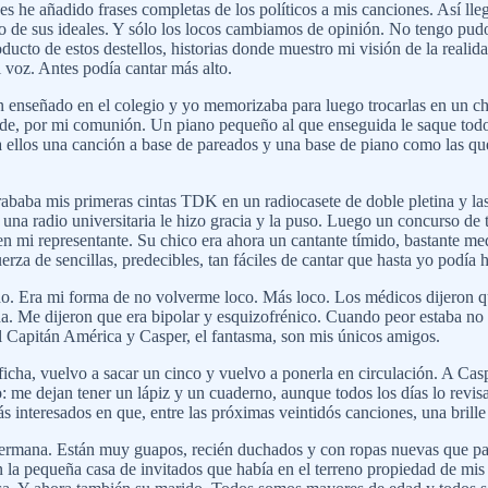
es he añadido frases completas de los políticos a mis canciones. Así ll
o de sus ideales. Y sólo los locos cambiamos de opinión. No tengo pud
ducto de estos destellos, historias donde muestro mi visión de la reali
 voz. Antes podía cantar más alto.
enseñado en el colegio y yo memorizaba para luego trocarlas en un chis
arde, por mi comunión. Un piano pequeño al que enseguida le saque todo
 ellos una canción a base de pareados y una base de piano como las qu
baba mis primeras cintas TDK en un radiocasete de doble pletina y las 
una radio universitaria le hizo gracia y la puso. Luego un concurso de ta
 en mi representante. Su chico era ahora un cantante tímido, bastante med
uerza de sencillas, predecibles, tan fáciles de cantar que hasta yo podía
ido. Era mi forma de no volverme loco. Más loco. Los médicos dijeron q
a. Me dijeron que era bipolar y esquizofrénico. Cuando peor estaba no
 Capitán América y Casper, el fantasma, son mis únicos amigos.
cha, vuelvo a sacar un cinco y vuelvo a ponerla en circulación. A Caspe
me dejan tener un lápiz y un cuaderno, aunque todos los días lo revisa
interesados en que, entre las próximas veintidós canciones, una brille
rmana. Están muy guapos, recién duchados y con ropas nuevas que pag
n la pequeña casa de invitados que había en el terreno propiedad de mi