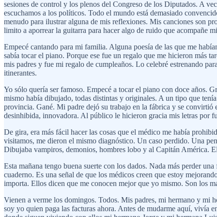
sesiones de control y los plenos del Congreso de los Diputados. A vec
escuchamos a los políticos. Todo el mundo está demasiado convencid
menudo para ilustrar alguna de mis reflexiones. Mis canciones son pro
limito a aporrear la guitarra para hacer algo de ruido que acompañe mi
Empecé cantando para mi familia. Alguna poesía de las que me habían 
sabía tocar el piano. Porque ese fue un regalo que me hicieron más t
mis padres y fue mi regalo de cumpleaños. Lo celebré estrenando para
itinerantes.
Yo sólo quería ser famoso. Empecé a tocar el piano con doce años. Gra
mismo había dibujado, todas distintas y originales. A un tipo que tenía 
provincia. Gané. Mi padre dejó su trabajo en la fábrica y se convirtió
desinhibida, innovadora. Al público le hicieron gracia mis letras por f
De gira, era más fácil hacer las cosas que el médico me había prohib
visitamos, me dieron el mismo diagnóstico. Un caso perdido. Una pen
Dibujaba vampiros, demonios, hombres lobo y al Capitán América. El
Esta mañana tengo buena suerte con los dados. Nada más perder una fi
cuaderno. Es una señal de que los médicos creen que estoy mejorando: 
importa. Ellos dicen que me conocen mejor que yo mismo. Son los más 
Vienen a verme los domingos. Todos. Mis padres, mi hermano y mi he
soy yo quien paga las facturas ahora. Antes de mudarme aquí, vivía e