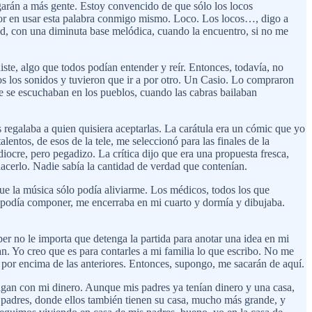
egarán a más gente. Estoy convencido de que sólo los locos
or en usar esta palabra conmigo mismo. Loco. Los locos…, digo a
dad, con una diminuta base melódica, cuando la encuentro, si no me
te, algo que todos podían entender y reír. Entonces, todavía, no
s los sonidos y tuvieron que ir a por otro. Un Casio. Lo compraron
e se escuchaban en los pueblos, cuando las cabras bailaban
regalaba a quien quisiera aceptarlas. La carátula era un cómic que yo
lentos, de esos de la tele, me seleccionó para las finales de la
iocre, pero pegadizo. La crítica dijo que era una propuesta fresca,
 hacerlo. Nadie sabía la cantidad de verdad que contenían.
ue la música sólo podía aliviarme. Los médicos, todos los que
 podía componer, me encerraba en mi cuarto y dormía y dibujaba.
r no le importa que detenga la partida para anotar una idea en mi
n. Yo creo que es para contarles a mi familia lo que escribo. No me
 por encima de las anteriores. Entonces, supongo, me sacarán de aquí.
an con mi dinero. Aunque mis padres ya tenían dinero y una casa,
s padres, donde ellos también tienen su casa, mucho más grande, y