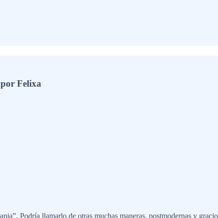
por Felixa
pia”. Podría llamarlo de otras muchas maneras, postmodernas y graciosas